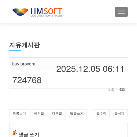
내비게
자유게시판
buy provera
2025.12.05 06:11
724768
조회 수
433
목록보기
이전글
다음글
답글쓰기
글수정
글삭제
댓글 쓰기